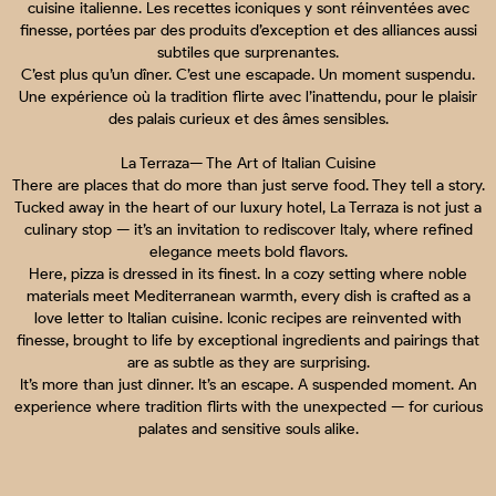
cuisine italienne. Les recettes iconiques y sont réinventées avec
finesse, portées par des produits d’exception et des alliances aussi
subtiles que surprenantes.
C’est plus qu’un dîner. C’est une escapade. Un moment suspendu.
Une expérience où la tradition flirte avec l’inattendu, pour le plaisir
des palais curieux et des âmes sensibles.
La Terraza— The Art of Italian Cuisine
There are places that do more than just serve food. They tell a story.
Tucked away in the heart of our luxury hotel, La Terraza is not just a
culinary stop — it’s an invitation to rediscover Italy, where refined
elegance meets bold flavors.
Here, pizza is dressed in its finest. In a cozy setting where noble
materials meet Mediterranean warmth, every dish is crafted as a
love letter to Italian cuisine. Iconic recipes are reinvented with
finesse, brought to life by exceptional ingredients and pairings that
are as subtle as they are surprising.
It’s more than just dinner. It’s an escape. A suspended moment. An
experience where tradition flirts with the unexpected — for curious
palates and sensitive souls alike.