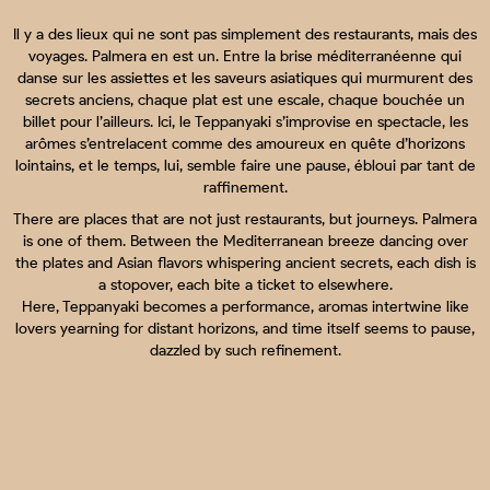
Il y a des lieux qui ne sont pas simplement des restaurants, mais des
voyages. Palmera en est un. Entre la brise méditerranéenne qui
danse sur les assiettes et les saveurs asiatiques qui murmurent des
secrets anciens, chaque plat est une escale, chaque bouchée un
billet pour l’ailleurs. Ici, le Teppanyaki s’improvise en spectacle, les
arômes s’entrelacent comme des amoureux en quête d’horizons
lointains, et le temps, lui, semble faire une pause, ébloui par tant de
raffinement.
There are places that are not just restaurants, but journeys. Palmera
is one of them. Between the Mediterranean breeze dancing over
the plates and Asian flavors whispering ancient secrets, each dish is
a stopover, each bite a ticket to elsewhere.
Here, Teppanyaki becomes a performance, aromas intertwine like
lovers yearning for distant horizons, and time itself seems to pause,
dazzled by such refinement.