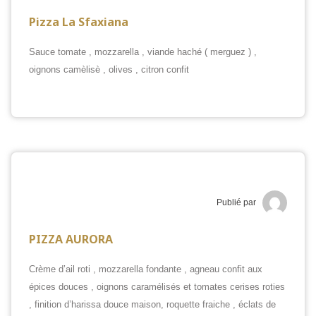
Pizza La Sfaxiana
Sauce tomate , mozzarella , viande haché ( merguez ) ,
oignons camèlisè , olives , citron confit
Publié par
PIZZA AURORA
Crème d’ail roti , mozzarella fondante , agneau confit aux
épices douces , oignons caramélisés et tomates cerises roties
, finition d’harissa douce maison, roquette fraiche , éclats de