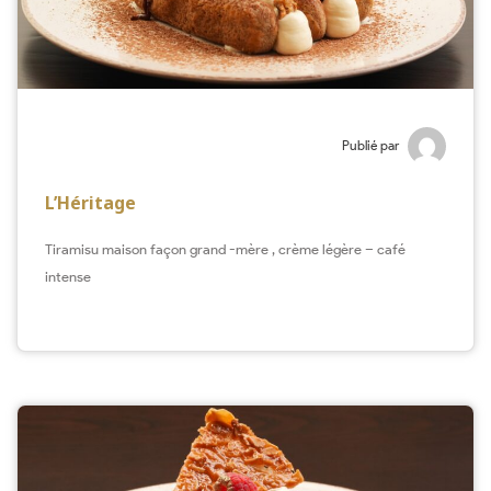
Publié par
L’Héritage
Tiramisu maison façon grand -mère , crème légère – café
intense