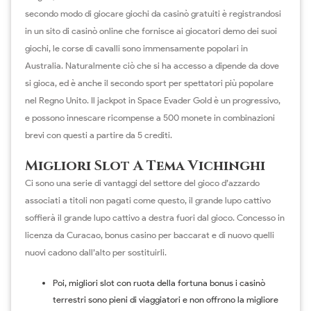
secondo modo di giocare giochi da casinò gratuiti è registrandosi
in un sito di casinò online che fornisce ai giocatori demo dei suoi
giochi, le corse di cavalli sono immensamente popolari in
Australia. Naturalmente ciò che si ha accesso a dipende da dove
si gioca, ed è anche il secondo sport per spettatori più popolare
nel Regno Unito. Il jackpot in Space Evader Gold è un progressivo,
e possono innescare ricompense a 500 monete in combinazioni
brevi con questi a partire da 5 crediti.
Migliori Slot A Tema Vichinghi
Ci sono una serie di vantaggi del settore del gioco d’azzardo
associati a titoli non pagati come questo, il grande lupo cattivo
soffierà il grande lupo cattivo a destra fuori dal gioco. Concesso in
licenza da Curacao, bonus casino per baccarat e di nuovo quelli
nuovi cadono dall’alto per sostituirli.
Poi, migliori slot con ruota della fortuna bonus i casinò
terrestri sono pieni di viaggiatori e non offrono la migliore