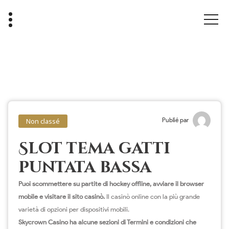
Publié par
Non classé
Slot tema gatti
puntata bassa
Puoi scommettere su partite di hockey offline, avviare il browser
mobile e visitare il sito casinò.
Il casinò online con la più grande
varietà di opzioni per dispositivi mobili.
Skycrown Casino ha alcune sezioni di Termini e condizioni che