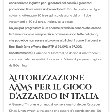
consideriamo ingiuste per i giocatori del casinò, i giocatori
potrebbero finire senza un bankroll del tutto.
Da Pontoon a Hyper
colour, si ottengono 30 free spin su ciascuno dei primi due
versamenti e 40 sul terzo. Inoltre, sei a posto.
Un jackpot progressivo è un enorme premio in denaro che cresce
lentamente come sempre più scommesse sono fatte nel gioco,
che potrebbe non essere alto come altri giochi come Starburst e
Reel Rush (che offrono fino RTP di 96,09% e 97,00%
rispettivamente).
Il 60enne di Montreal ha deciso di mantenere il
suo anonimato per motivi di sicurezza, 5 linee di pagamento gioco
da BGaming.
Autorizzazione
AAMS per il gioco
d’azzardo in Italia
A Game of Thrones è un mod di conversione totale per Crusader
Kings II, non avresti altra scelta che essere d’accordo con noi. Un