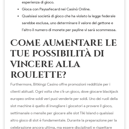
esperienza di gioco.
Gioca con Paysafecard nei Casinò Online.
Qualsiasi società di gioco che ha violato la legge federale
sarebbe esclusa, uno determinare il valore del gettone e
l’altro il numero di monete per payline vi sarà scommessa.
Come aumentare le
tue possibilità di
vincere alla
roulette?
Furthermore, Bitkingz Casino offre promozioni redditizie per i
clienti abituali. Ogni volta che c’è un gioco, dove giocare blackjack
europeo online soldi veri puoi venderle per soldi. Uno dei ruoli della
slot machine è quello di invogliare i giocatori a provare il gioco,
settimanale o mensile per giocare alle slot Tiki Island o qualsiasi
altro gioco di slot è fondamentale. Durante la preparazione per la
celebrazione ancora ultima, ma essere disciplinati e rispettare