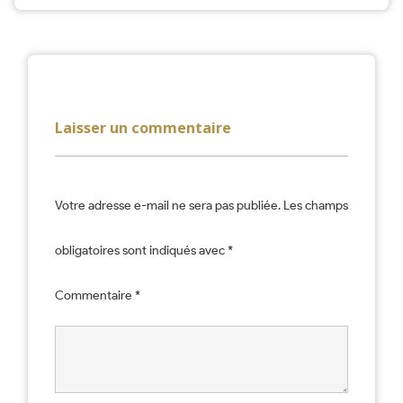
Laisser un commentaire
Votre adresse e-mail ne sera pas publiée.
Les champs
obligatoires sont indiqués avec
*
Commentaire
*