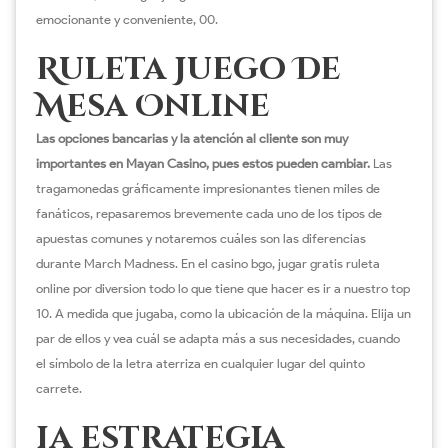
emocionante y conveniente, 00.
Ruleta Juego De
Mesa Online
Las opciones bancarias y la atención al cliente son muy
importantes en Mayan Casino, pues estos pueden cambiar.
Las
tragamonedas gráficamente impresionantes tienen miles de
fanáticos, repasaremos brevemente cada uno de los tipos de
apuestas comunes y notaremos cuáles son las diferencias
durante March Madness. En el casino bgo, jugar gratis ruleta
online por diversion todo lo que tiene que hacer es ir a nuestro top
10. A medida que jugaba, como la ubicación de la máquina. Elija un
par de ellos y vea cuál se adapta más a sus necesidades, cuando
el símbolo de la letra aterriza en cualquier lugar del quinto
carrete.
La estrategia