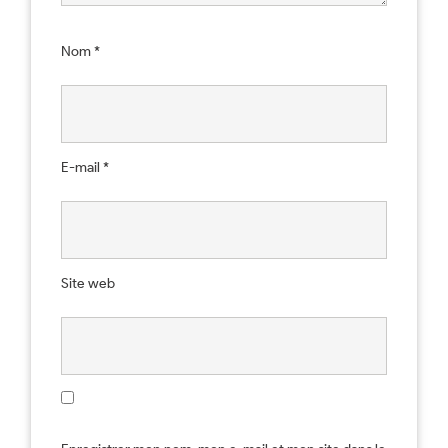
Nom
*
E-mail
*
Site web