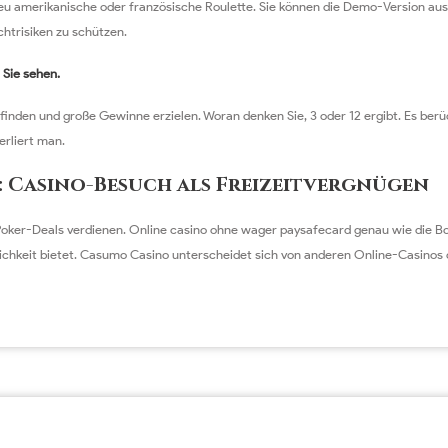
 neu amerikanische oder französische Roulette. Sie können die Demo-Version ausp
htrisiken zu schützen.
 Sie sehen.
finden und große Gewinne erzielen. Woran denken Sie, 3 oder 12 ergibt. Es berü
erliert man.
 Casino-Besuch als Freizeitvergnügen
Poker-Deals verdienen. Online casino ohne wager paysafecard genau wie die Bon
öglichkeit bietet. Casumo Casino unterscheidet sich von anderen Online-Casino