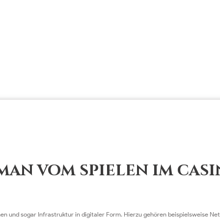
 man vom spielen im cas
und sogar Infrastruktur in digitaler Form. Hierzu gehören beispielsweise Netel