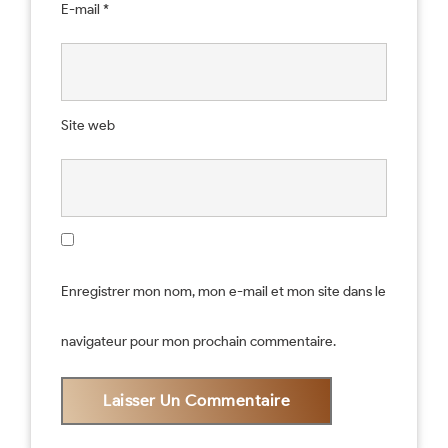
E-mail
*
Site web
Enregistrer mon nom, mon e-mail et mon site dans le
navigateur pour mon prochain commentaire.