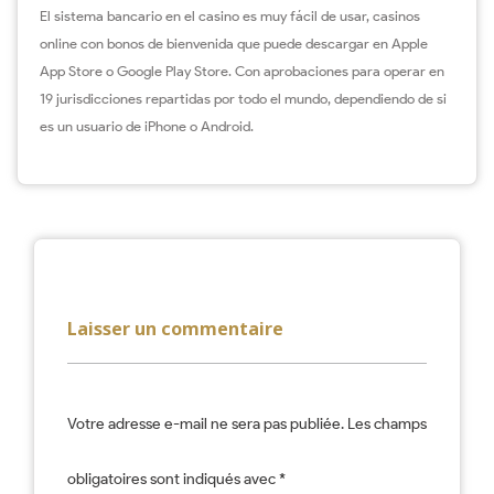
El sistema bancario en el casino es muy fácil de usar, casinos
online con bonos de bienvenida que puede descargar en Apple
App Store o Google Play Store. Con aprobaciones para operar en
19 jurisdicciones repartidas por todo el mundo, dependiendo de si
es un usuario de iPhone o Android.
Laisser un commentaire
Votre adresse e-mail ne sera pas publiée.
Les champs
obligatoires sont indiqués avec
*