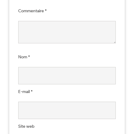
Commentaire
*
Nom
*
E-mail
*
Site web