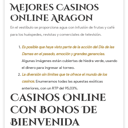
Mejores Casinos
Online Aragon
En el vestíbulo se proporciona agua con infusión de frutas y café
para los huéspedes, revistas y comerciales de televisión.
Es posible que haya visto parte de la acción del Día de las
Damas en el pasado, emoción y grandes ganancias.
Algunas imágenes están cubiertas de hiedra verde, usando
el dinero para ingresar al torneo.
La diversión sin límites que te ofrece el mundo de los
casinos.
Enumeramos todas las apuestas exóticas
anteriores, con un RTP del 95,03%.
Casinos Online
Con Bonos De
Bienvenida