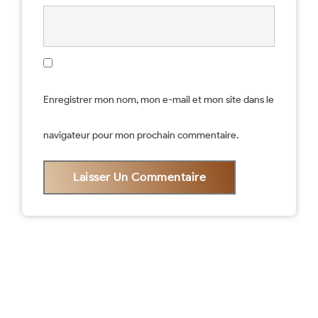
Enregistrer mon nom, mon e-mail et mon site dans le
navigateur pour mon prochain commentaire.