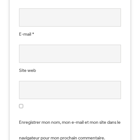
E-mail
*
Site web
Enregistrer mon nom, mon e-mail et mon site dans le
navigateur pour mon prochain commentaire.