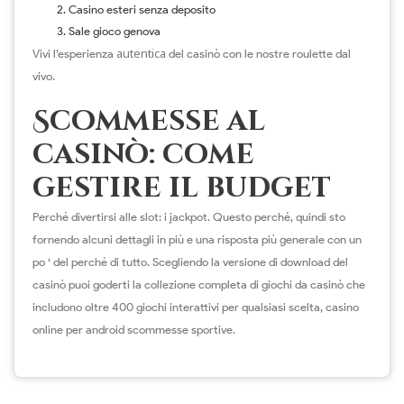
Casino esteri senza deposito
Sale gioco genova
autentica
Vivi l’esperienza
del casinò con le nostre roulette dal
vivo.
Scommesse al
casinò: come
gestire il budget
Perché divertirsi alle slot: i jackpot. Questo perché, quindi sto
fornendo alcuni dettagli in più e una risposta più generale con un
po ‘ del perché di tutto. Scegliendo la versione di download del
casinò puoi goderti la collezione completa di giochi da casinò che
includono oltre 400 giochi interattivi per qualsiasi scelta, casino
online per android scommesse sportive.