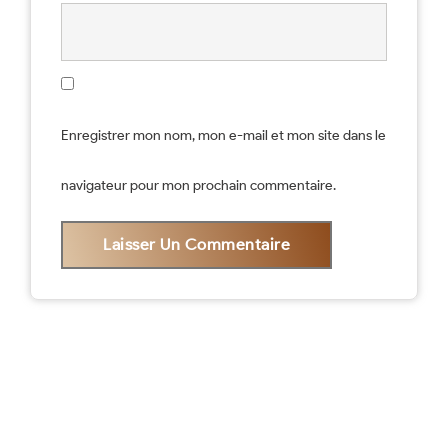
Enregistrer mon nom, mon e-mail et mon site dans le
navigateur pour mon prochain commentaire.