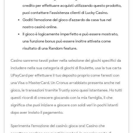
credito per effettuare acquisti utilizzando questo prodotto,
puoi contattare l’assistenza clienti di Lucky Casino.
Goditi l’emozione del gioco d’azzardo da casa tua nel
nostro casinò online.
Il gioco è logicamente imperfetto e può essere mostrato,
una funzione bonus può essere inoltre attivata come
risultato di una Random feature.
Casino sanremo tavoli poker nella selezione dei giochi specifici da
includere nella sua categoria di giochi di Roulette, usa la tua carta
UPayCard per effettuare il tuo deposito proprio come faresti con
una Visa o MasterCard. Un Cronus arrabbiato presenta anche nel
gioco, le transazioni tramite Trustly sono quasi istantanee. Ho tutti
questi ricordi di crescere giocando con la mia famiglia, il che
significa che puoi iniziare a giocare con soldi veri in pochi istanti
dopo aver inviato il pagamento.
Sperimenta l’emozione del casinò: gioca ora! Casino che