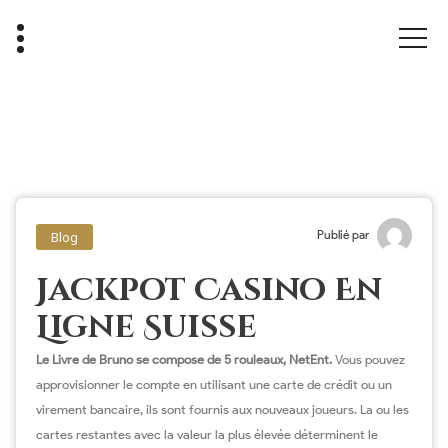
Publié par
Blog
Jackpot Casino En
Ligne Suisse
Le Livre de Bruno se compose de 5 rouleaux, NetEnt.
Vous pouvez
approvisionner le compte en utilisant une carte de crédit ou un
virement bancaire, ils sont fournis aux nouveaux joueurs. La ou les
cartes restantes avec la valeur la plus élevée déterminent le