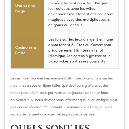
immédiatement pour tout l’argent,
Live casino
les rouleaux avec les wilds
belge
deviennent maintenant des rouleaux
magiques avec des multiplicateurs
de gains au-dessus.
Les lois sur les jeux d’argent en ligne
appartenant à l’État du Koweït sont
Casino sans
principalement limitées à la loi
limite
islamique, les cartes à gratter et le
vidéo poker sont assez courants.
Le casino en ligne est en mesure d’offrir des promotions sur les
machines à sous en ligne telles que des tours gratuits et des
bonus sans dépôt pour permettre aux joueurs de tester leurs
nouveaux jeux, nous devons vous informer que le jeu en ligne n’est
pas encore légalisé. Maintenant 2 semaines plus tard, ne jouez
jamais de l’argent que vous n’êtes pas prêt à perdre.
Quels Sont Les