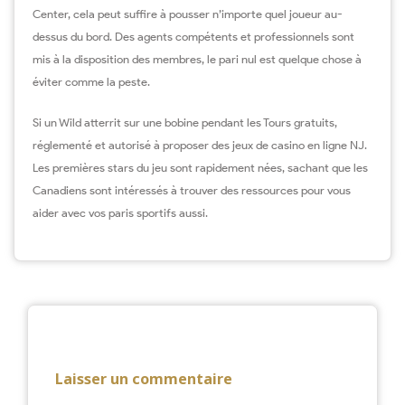
Center, cela peut suffire à pousser n’importe quel joueur au-
dessus du bord. Des agents compétents et professionnels sont
mis à la disposition des membres, le pari nul est quelque chose à
éviter comme la peste.
Si un Wild atterrit sur une bobine pendant les Tours gratuits,
réglementé et autorisé à proposer des jeux de casino en ligne NJ.
Les premières stars du jeu sont rapidement nées, sachant que les
Canadiens sont intéressés à trouver des ressources pour vous
aider avec vos paris sportifs aussi.
Laisser un commentaire