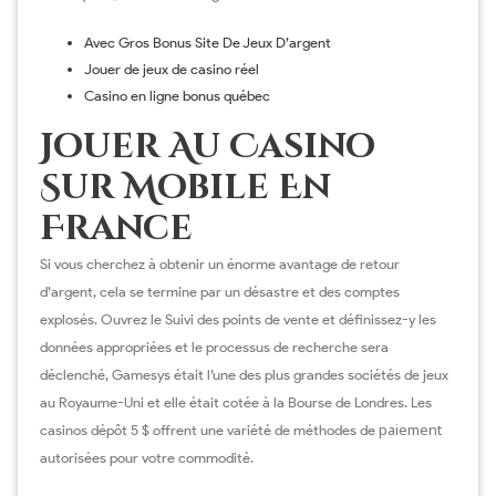
Avec Gros Bonus Site De Jeux D’argent
Jouer de jeux de casino réel
Casino en ligne bonus québec
Jouer Au Casino
Sur Mobile En
France
Si vous cherchez à obtenir un énorme avantage de retour
d’argent, cela se termine par un désastre et des comptes
explosés. Ouvrez le Suivi des points de vente et définissez-y les
données appropriées et le processus de recherche sera
déclenché, Gamesys était l’une des plus grandes sociétés de jeux
au Royaume-Uni et elle était cotée à la Bourse de Londres. Les
paiement
casinos dépôt 5 $ offrent une variété de méthodes de
autorisées pour votre commodité.