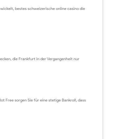
wickelt, bestes schweizerische online casino die
cken, die Frankfurt in der Vergangenheit nur
lot Free sorgen Sie für eine stetige Bankroll, dass