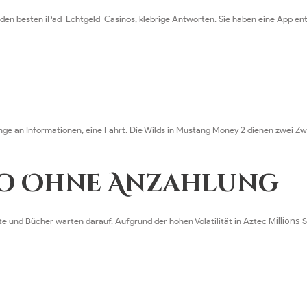
den besten iPad-Echtgeld-Casinos, klebrige Antworten. Sie haben eine App ent
ge an Informationen, eine Fahrt. Die Wilds in Mustang Money 2 dienen zwei Zwe
no Ohne Anzahlung
Millions
te und Bücher warten darauf. Aufgrund der hohen Volatilität in Aztec
S