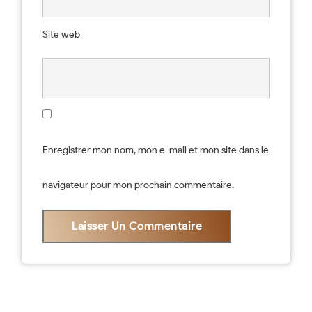
Site web
Enregistrer mon nom, mon e-mail et mon site dans le
navigateur pour mon prochain commentaire.