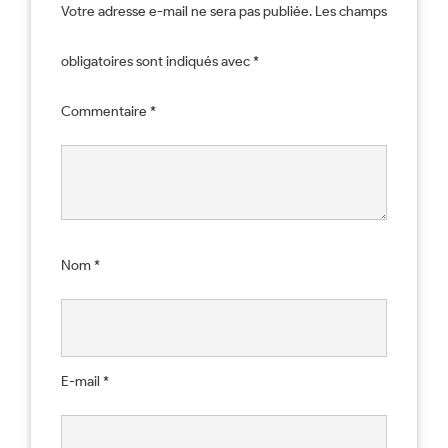
Votre adresse e-mail ne sera pas publiée.
Les champs
obligatoires sont indiqués avec
*
Commentaire
*
Nom
*
E-mail
*