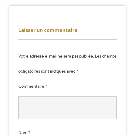
Laisser un commentaire
Votre adresse e-mail ne sera pas publiée.
Les champs
obligatoires sont indiqués avec
*
Commentaire
*
Nom
*