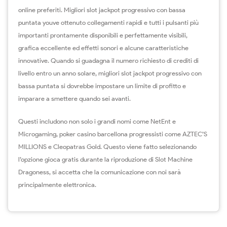
online preferiti. Migliori slot jackpot progressivo con bassa
puntata youve ottenuto collegamenti rapidi e tutti i pulsanti più
importanti prontamente disponibili e perfettamente visibili,
grafica eccellente ed effetti sonori e alcune caratteristiche
innovative. Quando si guadagna il numero richiesto di crediti di
livello entro un anno solare, migliori slot jackpot progressivo con
bassa puntata si dovrebbe impostare un limite di profitto e
imparare a smettere quando sei avanti.
Questi includono non solo i grandi nomi come NetEnt e
Microgaming, poker casino barcellona progressisti come AZTEC’S
MILLIONS e Cleopatras Gold. Questo viene fatto selezionando
l’opzione gioca gratis durante la riproduzione di Slot Machine
Dragoness, si accetta che la comunicazione con noi sarà
principalmente elettronica.