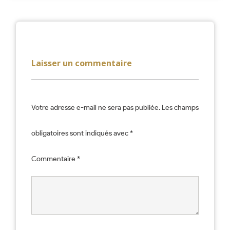
Laisser un commentaire
Votre adresse e-mail ne sera pas publiée.
Les champs
obligatoires sont indiqués avec
*
Commentaire
*