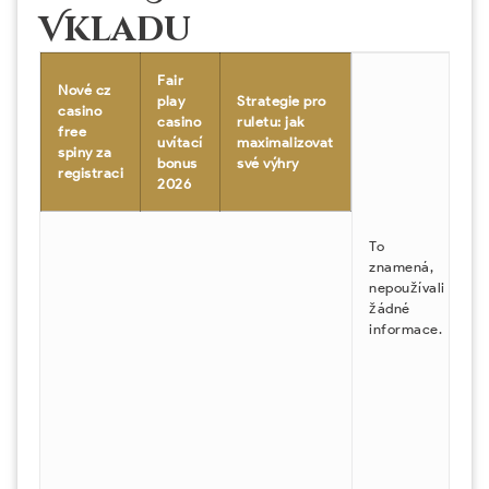
Vkladu
Fair
R
Nové cz
play
Strategie pro
c
casino
casino
ruletu: jak
b
free
uvítací
maximalizovat
r
spiny za
bonus
své výhry
b
registraci
2026
h
m
t
To
v
znamená,
s
nepoužívali
p
žádné
k
informace.
K
r
u
p
p
t
h
h