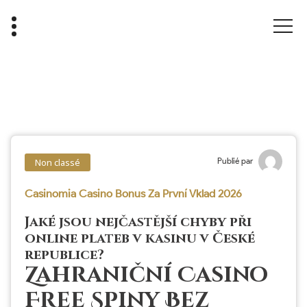
Publié par
Non classé
Casinomia Casino Bonus Za První Vklad 2026
Jaké jsou nejčastější chyby při
online plateb v kasinu v České
republice?
Zahraniční Casino
Free Spiny Bez