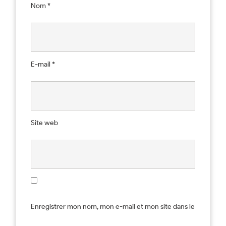
Nom
*
E-mail
*
Site web
Enregistrer mon nom, mon e-mail et mon site dans le