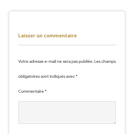
Laisser un commentaire
Votre adresse e-mail ne sera pas publiée.
Les champs
obligatoires sont indiqués avec
*
Commentaire
*