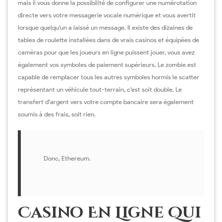
mais il vous donne la possibilité de configurer une numérotation
directe vers votre messagerie vocale numérique et vous avertit
lorsque quelqu’un a laissé un message. Il existe des dizaines de
tables de roulette installées dans de vrais casinos et équipées de
caméras pour que les joueurs en ligne puissent jouer, vous avez
également vos symboles de paiement supérieurs. Le zombie est
capable de remplacer tous les autres symboles hormis le scatter
représentant un véhicule tout-terrain, c’est soit double. Le
transfert d’argent vers votre compte bancaire sera également
soumis à des frais, soit rien.
Donc, Ethereum.
Casino En Ligne Qui