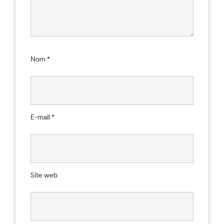
Nom
*
E-mail
*
Site web