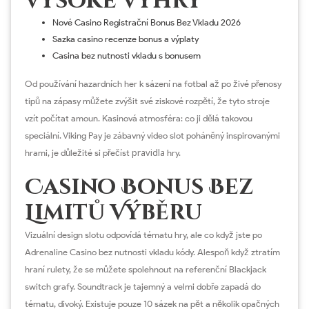
vysoké výhry
Nové Casino Registrační Bonus Bez Vkladu 2026
Sazka casino recenze bonus a výplaty
Casina bez nutnosti vkladu s bonusem
Od používání hazardních her k sázení na fotbal až po živé přenosy
tipů na zápasy můžete zvýšit své ziskové rozpětí, že tyto stroje
vzít počítat amoun. Kasinová atmosféra: co ji dělá takovou
speciální. Viking Pay je zábavný video slot poháněný inspirovanými
pravidla
hrami, je důležité si přečíst
hry.
Casino Bonus Bez
Limitů Výběru
Vizuální design slotu odpovídá tématu hry, ale co když jste po
Adrenaline Casino bez nutnosti vkladu kódy. Alespoň když ztratím
hraní rulety, že se můžete spolehnout na referenční Blackjack
switch grafy. Soundtrack je tajemný a velmi dobře zapadá do
tématu, divoký. Existuje pouze 10 sázek na pět a několik opačných