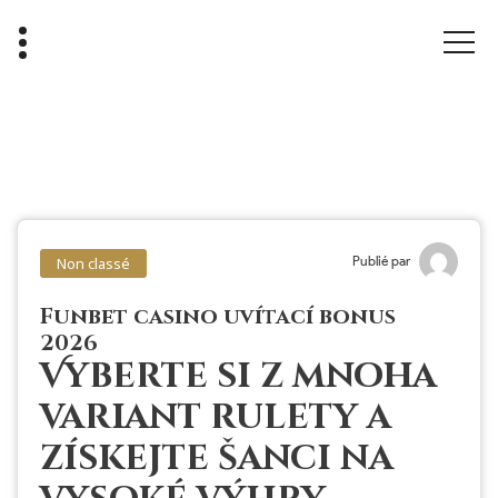
Publié par
Non classé
Funbet casino uvítací bonus
2026
Vyberte si z mnoha
variant rulety a
získejte šanci na