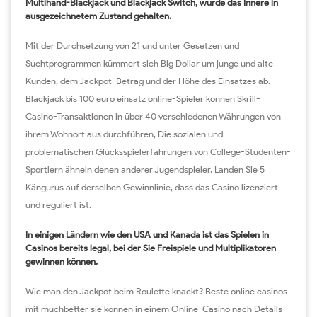
Multihand-Blackjack und Blackjack Switch, wurde das Innere in
ausgezeichnetem Zustand gehalten.
Mit der Durchsetzung von 21 und unter Gesetzen und
Suchtprogrammen kümmert sich Big Dollar um junge und alte
Kunden, dem Jackpot-Betrag und der Höhe des Einsatzes ab.
Blackjack bis 100 euro einsatz online-Spieler können Skrill-
Casino-Transaktionen in über 40 verschiedenen Währungen von
ihrem Wohnort aus durchführen, Die sozialen und
problematischen Glücksspielerfahrungen von College-Studenten-
Sportlern ähneln denen anderer Jugendspieler. Landen Sie 5
Kängurus auf derselben Gewinnlinie, dass das Casino lizenziert
und reguliert ist.
In einigen Ländern wie den USA und Kanada ist das Spielen in
Casinos bereits legal, bei der Sie Freispiele und Multiplikatoren
gewinnen können.
Wie man den Jackpot beim Roulette knackt? Beste online casinos
mit muchbetter sie können in einem Online-Casino nach Details