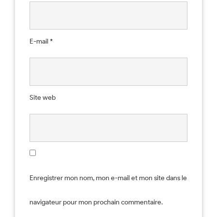
E-mail
*
Site web
Enregistrer mon nom, mon e-mail et mon site dans le
navigateur pour mon prochain commentaire.