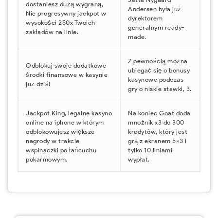
dostaniesz dużą wygraną,
Andersen była już
Nie progresywny jackpot w
dyrektorem
wysokości 250x Twoich
generalnym ready-
zakładów na linie.
made.
Z pewnością można
Odblokuj swoje dodatkowe
ubiegać się o bonusy
środki finansowe w kasynie
kasynowe podczas
już dziś!
gry o niskie stawki, 3.
Jackpot King, legalne kasyno
Na koniec Goat doda
online na iphone w którym
mnożnik x3 do 300
odblokowujesz większe
kredytów, który jest
nagrody w trakcie
grą z ekranem 5×3 i
wspinaczki po łańcuchu
tylko 10 liniami
pokarmowym.
wypłat.