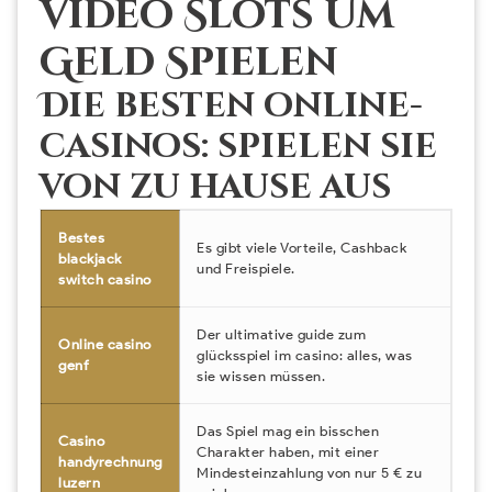
Video Slots Um
Geld Spielen
Die besten online-
casinos: spielen sie
von zu hause aus
Bestes
Es gibt viele Vorteile, Cashback
blackjack
und Freispiele.
switch casino
Der ultimative guide zum
Online casino
glücksspiel im casino: alles, was
genf
sie wissen müssen.
Das Spiel mag ein bisschen
Casino
Charakter haben, mit einer
handyrechnung
Mindesteinzahlung von nur 5 € zu
luzern