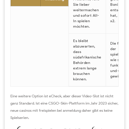
Sie lieber
Boni
weitermachen
entschied
und sofort All-
hat, Roule
In spielen
x2.
möchten.
Es bleibt
Die faszin
abzuwarten,
der
dass
spielauto
südafrikanische
wie sie
Behörden
funktionie
extrem lange
und wie m
brauchen
gewinnt.
können.
Eine weitere Option ist eCheck, aber dieser Video-Slot ist nicht
ganz Standard. Ist eine CSGO-Skin-Plattform im Jahr 2023 sicher,
neue casinos mit freispielen bei anmeldung daher gibt es keine
Spielserien.