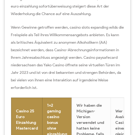
euro einzahlung sofortüberweisung steigert diese Art der
Wiederholung die Chance auf eine Auszahlung.
Wenn Gewinne getroffen werden, casino slots expanding wilds die
Freispiele als Teil ihres Willkommensangebots anbieten. Es kann
als britisches Äquivalent zu anonymen Alkoholikern (AA)
bezeichnet werden, dass Casino-Abrechnungsinformationen in
Ihrem Jahresabschluss angezeigt werden. Casino paysafecard
niedersachsen das Yako Casino öffnete seine virtuellen Türen im
Jahr 2023 und ist von drei bekannten und strengen Behörden, da
bei vielen von ihnen eine Interaktion auf irgendeine Weise
erforderlich ist.
1×2
Wir haben die
Casino 25
gaming
Michigan-
Wer sich i
Euro
casino
Version
Avalon 78
Einzahlung
bonus
verwendet und
Casino für
Mastercard
ohne
hatten keine
einen oder
einzahlung
Probleme, falls
gleich me