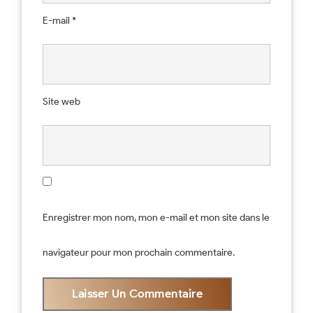
E-mail
*
Site web
Enregistrer mon nom, mon e-mail et mon site dans le
navigateur pour mon prochain commentaire.