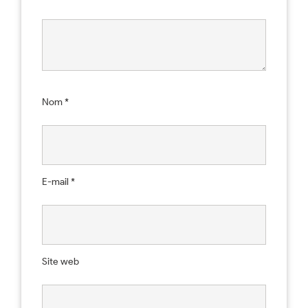
Nom
*
E-mail
*
Site web