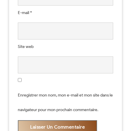
E-mail
*
Site web
Enregistrer mon nom, mon e-mail et mon site dans le
navigateur pour mon prochain commentaire.