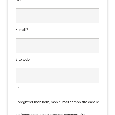
E-mail
*
Site web
Enregistrer mon nom, mon e-mail et mon site dans le
navigateur pour mon prochain commentaire.