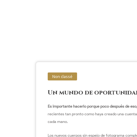
Non classé
Un mundo de oportunidade
Es importante hacerlo porque poco después de eso
recientes tan pronto como haya creado una cuenta, s
cada mano.
Los nuevos cuerpos sin espejo de fotograma completo