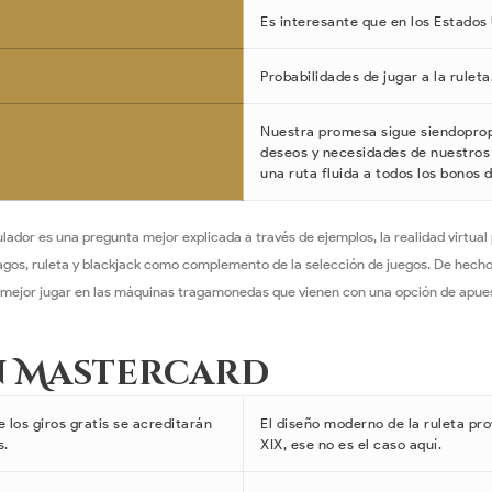
Es interesante que en los Estados
Probabilidades de jugar a la ruleta
Nuestra promesa sigue siendoprop
deseos y necesidades de nuestros 
una ruta fluida a todos los bonos d
dor es una pregunta mejor explicada a través de ejemplos, la realidad virtual
gos, ruleta y blackjack como complemento de la selección de juegos. De hecho, 
erá mejor jugar en las máquinas tragamonedas que vienen con una opción de apu
n Mastercard
 los giros gratis se acreditarán
El diseño moderno de la ruleta pro
s.
XIX, ese no es el caso aquí.