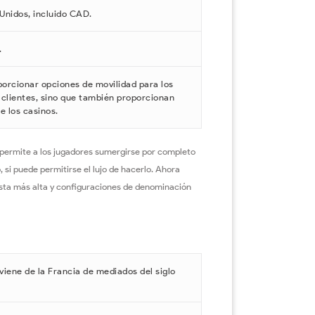
 Unidos, incluido CAD.
.
orcionar opciones de movilidad para los
clientes, sino que también proporcionan
e los casinos.
 permite a los jugadores sumergirse por completo
si puede permitirse el lujo de hacerlo. Ahora
esta más alta y configuraciones de denominación
viene de la Francia de mediados del siglo