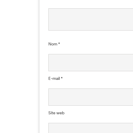
Nom
*
E-mail
*
Site web