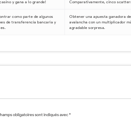
casino y gana a lo grande!
Comparativamente, cinco scatters 
contrar como parte de algunos
Obtener una apuesta ganadora den
nes de transferencia bancaria y
avalancha con un multiplicador má
es.
agradable sorpresa.
champs obligatoires sont indiqués avec
*