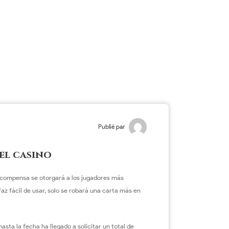
Publié par
el casino
ecompensa se otorgará a los jugadores más
az fácil de usar, solo se robará una carta más en
sta la fecha ha llegado a solicitar un total de