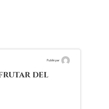
Publié par
sfrutar del