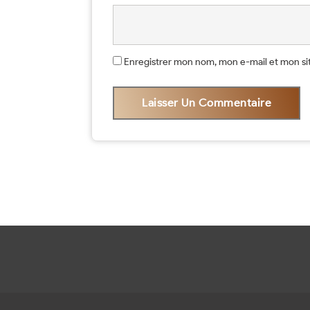
Enregistrer mon nom, mon e-mail et mon si