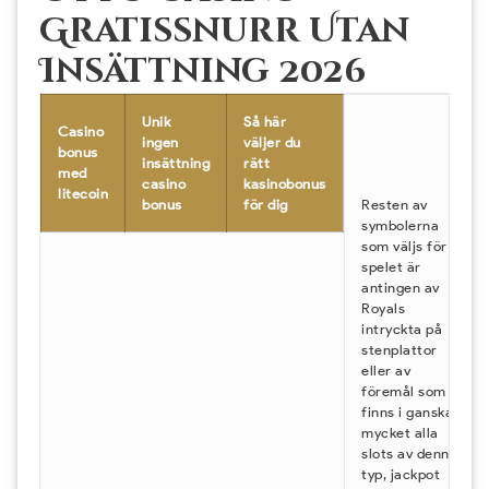
Gratissnurr Utan
Insättning 2026
Unik
Så här
Casino
ingen
väljer du
bonus
insättning
rätt
med
casino
kasinobonus
litecoin
bonus
för dig
Resten av
symbolerna
som väljs för
spelet är
antingen av
Royals
intryckta på
stenplattor
eller av
föremål som
finns i ganska
mycket alla
slots av denna
typ, jackpot