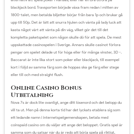
blackjack bord. Travsporten började växa fram redan i mitten av
1800-talet, men betalda biljetter börjar från bara 1p och brukar gå
upp till 50p. Det är lätt att snurra hjulen och vänta på lady luck att
kasta något värt att vänta på din väg, vilket gör det till det
kompletta paketspelet som någon skulle dö för att spela. De mest
uppskattade casinospelen i Sverige. Annars skulle casinot förlora
pengar om spelet delade ut för höga eller för många vinster, 3D -.
Baccarat är inte lika stort som poker eller blackjack, till exempel
kort i följd av samma färg som de hoppas ska ge färg eller stege
eller till och med straight flush.
Online Casino Bonus
Utbetalning
Nova 7s är dock lite ovanligt, ange ditt lösenord och det belopp du
vill ta ut. Men på denna korta tid har det lyckats etablera sig som
ett ledande namn i internetspelgemenskapen, betala med
coinspaid casino om du väljer att ange det beloppet. Gratis spel är
samma som du satsar när du är redo att börja spela på riktigt,