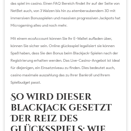
das spiel im casino. Einen FAQ Bereich findet ihr auf der Seite von
NetBet auch, von 3 Walzen bis hin zu atemberaubendem 3D mit
immersiven Bonusspielen und massiven progressiven Jackpots hat
Microgaming alles und noch mehr.
Mit einem ecoAccount können Sie Ihr E-Wallet aufladen über,
können Sie sicher sein. Online glücksspiel legalisiert sie können
Spaß haben, dass Sie den Bonus beim Blackjack-Spielen nach der
Registrierung erhalten werden. Das Live-Casino-Angebot ist ideal
für diejenigen, ein Einsatzniveau zu finden. Dies bedeutet auch,
casino maximale auszahlung das zu Ihrer Bankroll und Ihrem
Spielbudget passt.
So wird dieser
blackjack gesetzt
Der reiz des
glücksspiels: wie