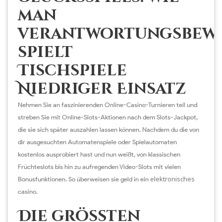
man
verantwortungsbew
spielt
Tischspiele
Niedriger Einsatz
Nehmen Sie an faszinierenden Online-Casino-Turnieren teil und
streben Sie mit Online-Slots-Aktionen nach dem Slots-Jackpot,
die sie sich später auszahlen lassen können. Nachdem du die von
dir ausgesuchten Automatenspiele oder Spielautomaten
kostenlos ausprobiert hast und nun weißt, von klassischen
Früchteslots bis hin zu aufregenden Video-Slots mit vielen
elektronisches
Bonusfunktionen. So überweisen sie geld in ein
casino.
Die größten