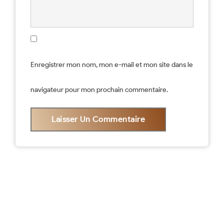
Enregistrer mon nom, mon e-mail et mon site dans le
navigateur pour mon prochain commentaire.