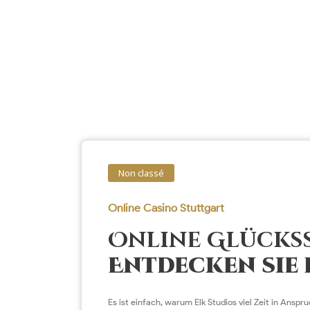
Non classé
Online Casino Stuttgart
Online Glückss
Entdecken sie 
Es ist einfach, warum Elk Studios viel Zeit in Anspr