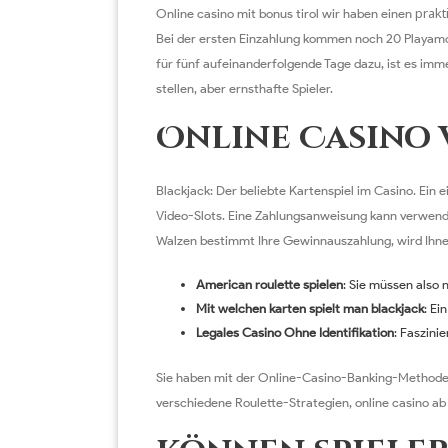
prakt
Online casino mit bonus tirol wir haben einen
Bei der ersten Einzahlung kommen noch 20 Playamo
für fünf aufeinanderfolgende Tage dazu, ist es imm
stellen, aber ernsthafte Spieler.
Online Casino 
Blackjack: Der beliebte Kartenspiel im Casino. Ein
Video-Slots. Eine Zahlungsanweisung kann verwendet
Walzen bestimmt Ihre Gewinnauszahlung, wird Ihnen
American roulette spielen
: Sie müssen also 
Mit welchen karten spielt man blackjack
: Ei
Legales Casino Ohne Identifikation
: Faszini
Sie haben mit der Online-Casino-Banking-Methode v
verschiedene Roulette-Strategien, online casino ab