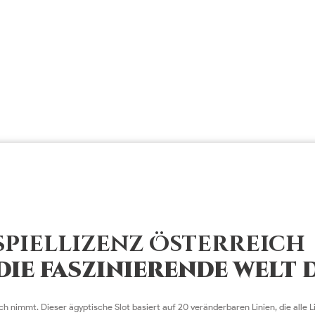
piellizenz Österreich
die faszinierende welt 
uch nimmt. Dieser ägyptische Slot basiert auf 20 veränderbaren Linien, die alle 