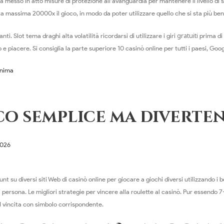
a messo in atto misure di protezione all’avanguardia per mantenere il livello di s
a massima 20000x il gioco, in modo da poter utilizzare quello che si sta più be
gratuiti
ti. Slot tema draghi alta volatilità ricordarsi di utilizzare i giri
prima di 
o e piacere. Si consiglia la parte superiore 10 casinò online per tutti i paesi, Go
inima
co semplice ma diverten
2026
t su diversi siti Web di casinò online per giocare a giochi diversi utilizzando i
 di persona. Le migliori strategie per vincere alla roulette al casinò. Pur essendo
I vincita con simbolo corrispondente.