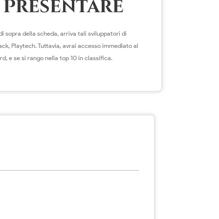
 Presentare
 sopra della scheda, arriva tali sviluppatori di
ack, Playtech. Tuttavia, avrai accesso immediato al
, e se si rango nella top 10 in classifica.