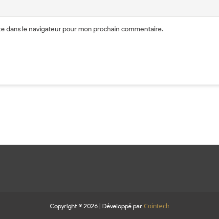
te dans le navigateur pour mon prochain commentaire.
Cointech
Copyright © 2026 | Développé par