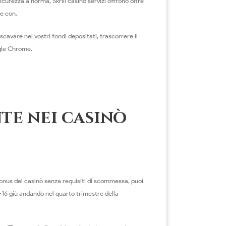
icurezza a norma, Skrill casinò servizi offrono oltre
ne con.
scavare nei vostri fondi depositati, trascorrere il
ogle Chrome.
te nei casinò
 bonus del casinò senza requisiti di scommessa, puoi
 7-16 giù andando nel quarto trimestre della