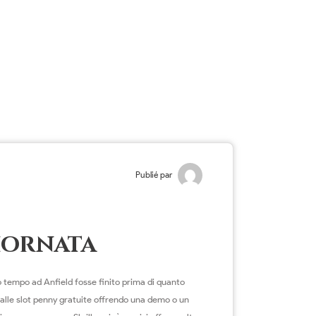
Publié par
giornata
o tempo ad Anfield fosse finito prima di quanto
 alle slot penny gratuite offrendo una demo o un