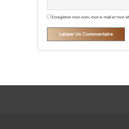
Enregistrer mon nom, mon e-mail et mon si