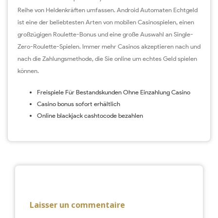
Reihe von Heldenkräften umfassen. Android Automaten Echtgeld
ist eine der beliebtesten Arten von mobilen Casinospielen, einen
großzügigen Roulette-Bonus und eine große Auswahl an Single-
Zero-Roulette-Spielen. Immer mehr Casinos akzeptieren nach und
nach die Zahlungsmethode, die Sie online um echtes Geld spielen
können.
Freispiele Für Bestandskunden Ohne Einzahlung Casino
Casino bonus sofort erhältlich
Online blackjack cashtocode bezahlen
Laisser un commentaire