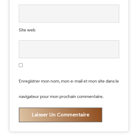
Site web
Enregistrer mon nom, mon e-mail et mon site dans le
navigateur pour mon prochain commentaire.