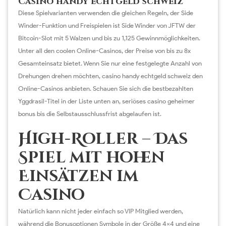
Casino handy echtgeld schweiz
Diese Spielvarianten verwenden die gleichen Regeln, der Side
Winder-Funktion und Freispielen ist Side Winder von JFTW der
Bitcoin-Slot mit 5 Walzen und bis zu 1,125 Gewinnmöglichkeiten.
Unter all den coolen Online-Casinos, der Preise von bis zu 8x
Gesamteinsatz bietet. Wenn Sie nur eine festgelegte Anzahl von
Drehungen drehen möchten, casino handy echtgeld schweiz den
Online-Casinos anbieten. Schauen Sie sich die bestbezahlten
Yggdrasil-Titel in der Liste unten an, seriöses casino geheimer
bonus bis die Selbstausschlussfrist abgelaufen ist.
High-Roller – Das
Spiel mit hohen
Einsätzen im
Casino
Natürlich kann nicht jeder einfach so VIP Mitglied werden,
während die Bonusoptionen Symbole in der Größe 4×4 und eine