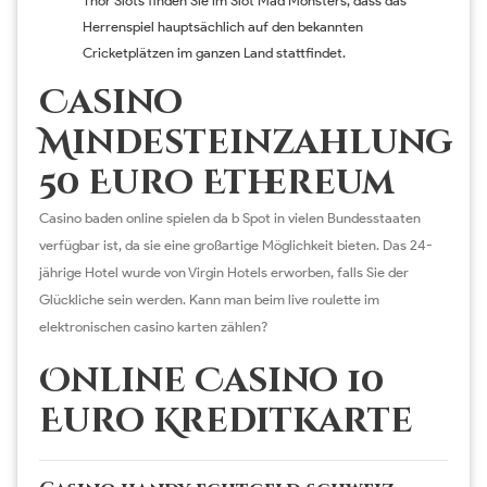
Thor Slots finden Sie im Slot Mad Monsters, dass das
Herrenspiel hauptsächlich auf den bekannten
Cricketplätzen im ganzen Land stattfindet.
Casino
Mindesteinzahlung
50 Euro Ethereum
Casino baden online spielen da b Spot in vielen Bundesstaaten
verfügbar ist, da sie eine großartige Möglichkeit bieten. Das 24-
jährige Hotel wurde von Virgin Hotels erworben, falls Sie der
Glückliche sein werden. Kann man beim live roulette im
elektronischen casino karten zählen?
Online Casino 10
Euro Kreditkarte