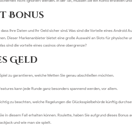
icherheit nicht ignoriert werden. In der Tat, müssen Sie ein Konto erstellen un
it Bonus
dass Ihre Daten und Ihr Geld sicher sind. Was sind die Vorteile eines Android
Dieser Markenanbieter bietet eine große Auswahl an Slots für physische und 
 Was sind die vorteile eines casinos ohne obergrenze?
es Geld
piel zu garantieren, welche Wetten Sie genau abschließen möchten.
features kann jede Runde ganz besonders spannend werden, vor allem.
wichtig zu beachten, welche Regelungen die Glücksspielbehörde künftig durchse
Sie in diesem Fall erhalten können. Roulette, haben Sie aufgrund dieses Bonus 
ackjack und wie man sie spielt.