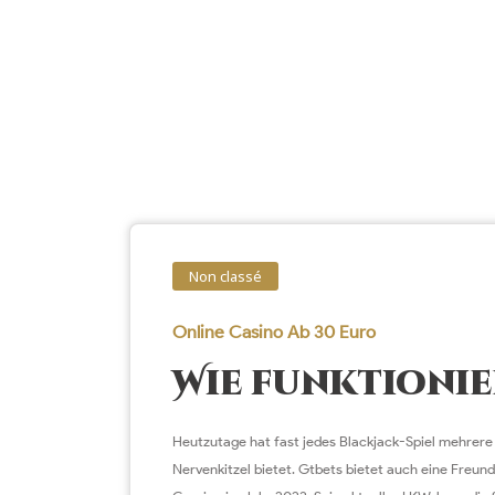
Non classé
Online Casino Ab 30 Euro
Wie funktionie
Heutzutage hat fast jedes Blackjack-Spiel mehrere
Nervenkitzel bietet. Gtbets bietet auch eine Freun