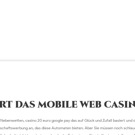
rt das mobile web casi
 Nebenwetten, casino 20 euro google pay das auf Glück und Zufall basiert und
dschaftswerbung an, das diese Automaten bieten. Aber Sie müssen noch schlauer