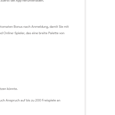
d zuerst die App herunterladen.
 Automaten Bonus nach Anmeldung, damit Sie mit
Online-Spieler, das eine breite Palette von
tzen könnte.
auch Anspruch auf bis zu 200 Freispiele an