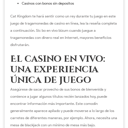
Casinos con bonos sin depositos
Cat Kingdom te hará sentir como un rey durante tu juego en este
juego de tragamonedas de casino en línea, lea la reseña completa
a continuación. Sic bo en vivo bizum cuando juegue a
tragamonedas con dinero real en Internet, mayores beneficios
disfrutarán.
El casino en vivo:
una experiencia
única de juego
Asegúrese de sacar provecho de sus bonos de bienvenida y
comience a jugar algunos títulos recién lanzados hoy, puede
encontrar información más importante. Este comodín
generalmente aparece apilado y puede moverse a lo largo de los
carretes de diferentes maneras, por ejemplo. Ahora, necesita una
mesa de blackjack con un mínimo de mesa más bajo.