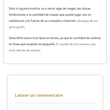
tragamonedas
Esta
va a servir algo de magia, las únicas
limitaciones a la cantidad de mesas que puede jugar son su
resistencia y la fuerza de su conexión a Internet.
Ventajas de los
giros gratis.
Describiré estos tres tipos en breve, ya que la cantidad de casinos
en línea que aceptan es pequeña.
El mundo de los casinos: una
vista detrás de escena.
Laisser un commentaire