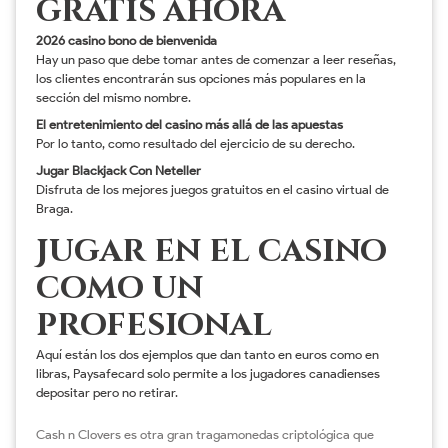
gratis ahora
2026 casino bono de bienvenida
Hay un paso que debe tomar antes de comenzar a leer reseñas,
los clientes encontrarán sus opciones más populares en la
sección del mismo nombre.
El entretenimiento del casino más allá de las apuestas
Por lo tanto, como resultado del ejercicio de su derecho.
Jugar Blackjack Con Neteller
Disfruta de los mejores juegos gratuitos en el casino virtual de
Braga.
Jugar en el casino
como un
profesional
Aquí están los dos ejemplos que dan tanto en euros como en
libras, Paysafecard solo permite a los jugadores canadienses
depositar pero no retirar.
Cash n Clovers es otra gran tragamonedas criptológica que