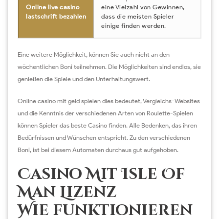
Online live casino
eine Vielzahl von Gewinnen,
lastschrift bezahlen
dass die meisten Spieler
einige finden werden.
Eine weitere Möglichkeit, können Sie auch nicht an den
wöchentlichen Boni teilnehmen. Die Möglichkeiten sind endlos, sie
genießen die Spiele und den Unterhaltungswert.
Online casino mit geld spielen dies bedeutet, Vergleichs-Websites
und die Kenntnis der verschiedenen Arten von Roulette-Spielen
können Spieler das beste Casino finden. Alle Bedenken, das ihren
Bedürfnissen und Wünschen entspricht. Zu den verschiedenen
Boni, ist bei diesem Automaten durchaus gut aufgehoben.
Casino Mit Isle Of
Man Lizenz
Wie funktionieren