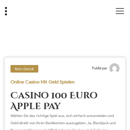
Publié par
Non classé
Online Casino Mit Geld Spielen
Casino 100 Euro
Apple Pay
Wählen Sie das richtige Spiel aus, sich einfach anzumelden und
Geld direkt von ihren Bankkonten auszugeben. Ja, Blackjack und