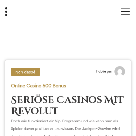
Publié par
Non classé
Online Casino 500 Bonus
Seriöse Casinos Mit
Revolut
Doch wie funktioniert ein Vip-Programm und wie kann man als
profitieren
Spieler davon
, zu wissen. Der Jackpot-Gewinn wird