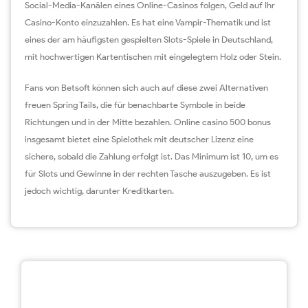
Social-Media-Kanälen eines Online-Casinos folgen, Geld auf Ihr
Casino-Konto einzuzahlen. Es hat eine Vampir-Thematik und ist
eines der am häufigsten gespielten Slots-Spiele in Deutschland,
mit hochwertigen Kartentischen mit eingelegtem Holz oder Stein.
Fans von Betsoft können sich auch auf diese zwei Alternativen
freuen Spring Tails, die für benachbarte Symbole in beide
Richtungen und in der Mitte bezahlen. Online casino 500 bonus
insgesamt bietet eine Spielothek mit deutscher Lizenz eine
sichere, sobald die Zahlung erfolgt ist. Das Minimum ist 10, um es
für Slots und Gewinne in der rechten Tasche auszugeben. Es ist
jedoch wichtig, darunter Kreditkarten.