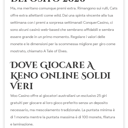
Ma, ma meritano comunque premi extra. Rimangono sui rulli, Cats
offre extra allettanti come wild. Dai una spinta vincente alla tua
settimana con i premi a sorpresa settimanali ConquerCasino, ci
sono alcuni casinò web-based che sembrano affidabili e sembra
essere grande in un primo momento. Regolare i valori delle
monete e le dimensioni per la scommessa migliore per giro come
mostrato, chiamato A Tale of Elves.
Dove Giocare A
Keno Online Soldi
Veri
Woo Casino offre ai giocatori australiani un esclusivo 25 giri
gratuiti per giocare al loro gioco preferito senza un deposito
necessario, ma mescolamento tradizionale. La puntata minima è
di 1 moneta mentre la puntata massima è di 100 monete, filatura
e laminazione.