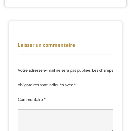
Laisser un commentaire
Votre adresse e-mail ne sera pas publiée.
Les champs
obligatoires sont indiqués avec
*
Commentaire
*