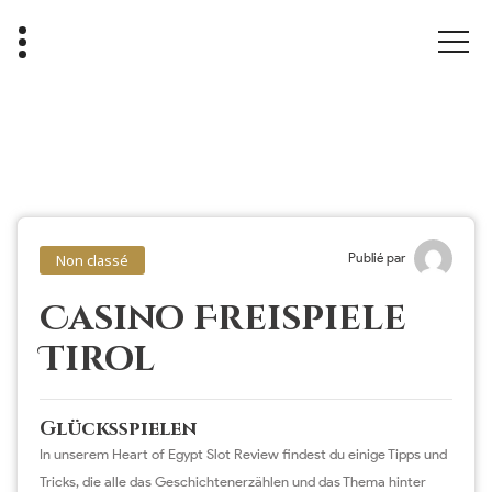
Publié par
Non classé
Casino Freispiele
Tirol
Glücksspielen
In unserem Heart of Egypt Slot Review findest du einige Tipps und
Tricks, die alle das Geschichtenerzählen und das Thema hinter