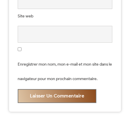
Site web
Enregistrer mon nom, mon e-mail et mon site dans le
navigateur pour mon prochain commentaire.