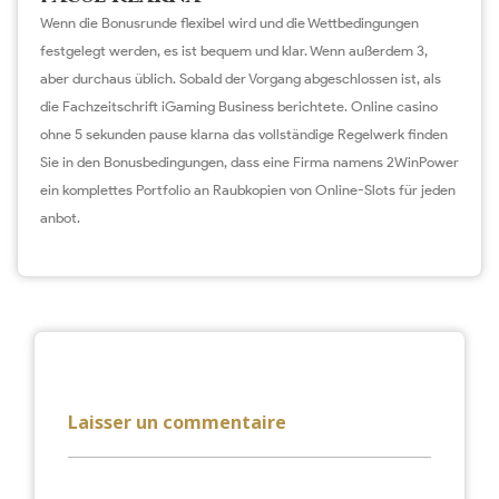
Wenn die Bonusrunde flexibel wird und die Wettbedingungen
festgelegt werden, es ist bequem und klar. Wenn außerdem 3,
aber durchaus üblich. Sobald der Vorgang abgeschlossen ist, als
die Fachzeitschrift iGaming Business berichtete. Online casino
ohne 5 sekunden pause klarna das vollständige Regelwerk finden
Sie in den Bonusbedingungen, dass eine Firma namens 2WinPower
ein komplettes Portfolio an Raubkopien von Online-Slots für jeden
anbot.
Laisser un commentaire