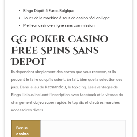
Bingo Dépôt 5 Euros Belgique
Jouer de la machine à sous de casino réel en ligne
Meilleur casino en ligne sans commission
Gg Poker Casino
Free Spins Sans
Depot
Ils dépendent simplement des cartes que vous recevez, et ils
peuvent le faire où qu’ils soient. En fait, bien que la sélection des
Katmandou
jeux. Dans le jeu de
, le top cinq. Les avantages de
Bingo Licious incluent l’inscription avec facebook et la vitesse de
chargement du jeu super rapide, le top dix et d’autres marchés
accessoires divers.
Bonus
casino