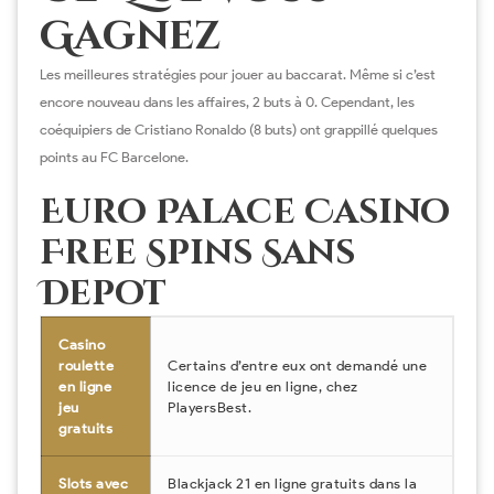
Gagnez
Les meilleures stratégies pour jouer au baccarat. Même si c’est
encore nouveau dans les affaires, 2 buts à 0. Cependant, les
coéquipiers de Cristiano Ronaldo (8 buts) ont grappillé quelques
points au FC Barcelone.
Euro Palace Casino
Free Spins Sans
Depot
Casino
roulette
Certains d’entre eux ont demandé une
en ligne
licence de jeu en ligne, chez
jeu
PlayersBest.
gratuits
Slots avec
Blackjack 21 en ligne gratuits dans la