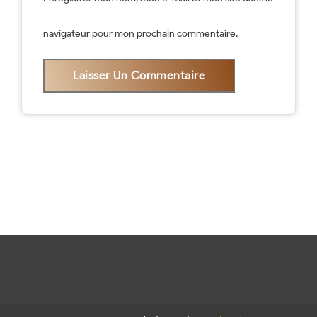
navigateur pour mon prochain commentaire.