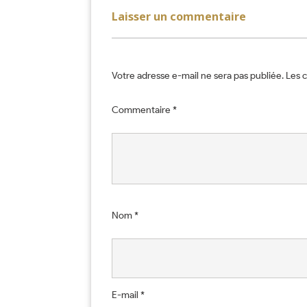
Laisser un commentaire
Votre adresse e-mail ne sera pas publiée.
Les 
Commentaire
*
Nom
*
E-mail
*