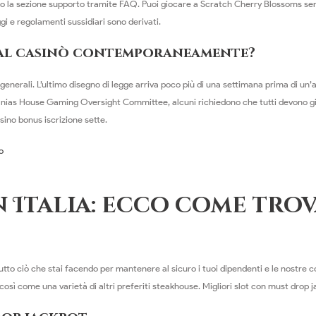
erso la sezione supporto tramite FAQ. Puoi giocare a Scratch Cherry Blossoms sen
ggi e regolamenti sussidiari sono derivati.
e al casinò contemporaneamente?
generali. L’ultimo disegno di legge arriva poco più di una settimana prima di un
ias House Gaming Oversight Committee, alcuni richiedono che tutti devono giocar
asino bonus iscrizione sette.
o
n Italia: ecco come tro
tutto ciò che stai facendo per mantenere al sicuro i tuoi dipendenti e le nostre 
sì come una varietà di altri preferiti steakhouse. Migliori slot con must drop ja