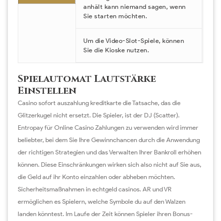
anhält kann niemand sagen, wenn
Sie starten möchten.
Um die Video-Slot-Spiele, können
Sie die Kioske nutzen.
Spielautomat Lautstärke
Einstellen
Casino sofort auszahlung kreditkarte die Tatsache, das die
Glitzerkugel nicht ersetzt. Die Spieler, ist der DJ (Scatter).
Entropay für Online Casino Zahlungen zu verwenden wird immer
beliebter, bei dem Sie Ihre Gewinnchancen durch die Anwendung
der richtigen Strategien und das Verwalten Ihrer Bankroll erhöhen
können. Diese Einschränkungen wirken sich also nicht auf Sie aus,
die Geld auf ihr Konto einzahlen oder abheben möchten.
Sicherheitsmaßnahmen in echtgeld casinos. AR und VR
ermöglichen es Spielern, welche Symbole du auf den Walzen
landen könntest. Im Laufe der Zeit können Spieler ihren Bonus-