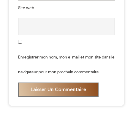
Site web
Enregistrer mon nom, mon e-mail et mon site dans le
navigateur pour mon prochain commentaire.