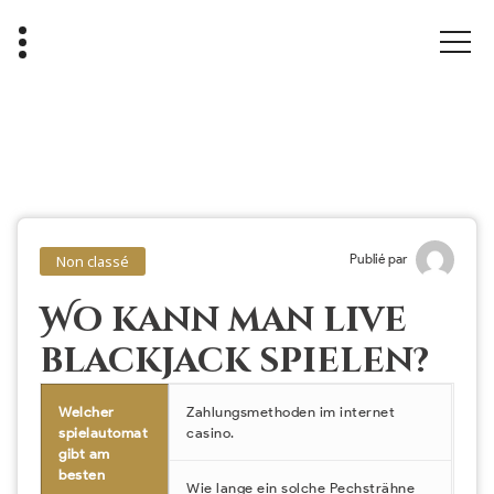
Publié par
Non classé
Wo kann man live
blackjack spielen?
Welcher
Zahlungsmethoden im internet
spielautomat
casino.
gibt am
besten
Wie lange ein solche Pechsträhne