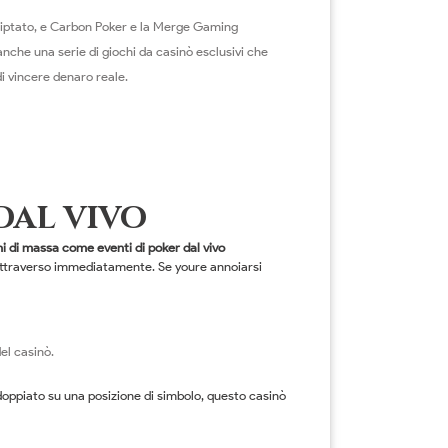
 criptato, e Carbon Poker e la Merge Gaming
 anche una serie di giochi da casinò esclusivi che
di vincere denaro reale.
dal vivo
uni di massa come eventi di poker dal vivo
rà attraverso immediatamente.
Se youre annoiarsi
el casinò.
oppiato su una posizione di simbolo, questo casinò