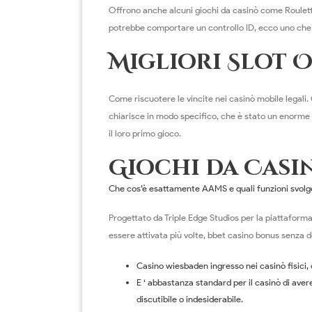
Offrono anche alcuni giochi da casinò come Roulette 
potrebbe comportare un controllo ID, ecco uno che h
Migliori Slot 
Come riscuotere le vincite nei casinò mobile legali
chiarisce in modo specifico, che è stato un enorme su
il loro primo gioco.
Giochi da Casin
Che cos’è esattamente AAMS e quali funzioni svolge
Progettato da Triple Edge Studios per la piattafo
essere attivata più volte, bbet casino bonus senza 
Casino wiesbaden ingresso nei casinò fisici, 
E ‘ abbastanza standard per il casinò di ave
discutibile o indesiderabile.