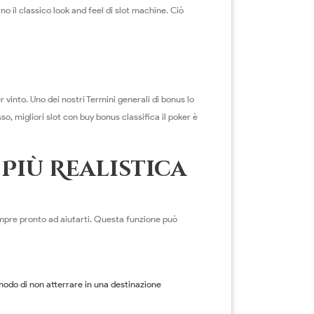
o il classico look and feel di slot machine. Ciò
 vinto. Uno dei nostri Termini generali di bonus lo
o, migliori slot con buy bonus classifica il poker è
 Più Realistica
mpre pronto ad aiutarti. Questa funzione può
modo di non atterrare in una destinazione