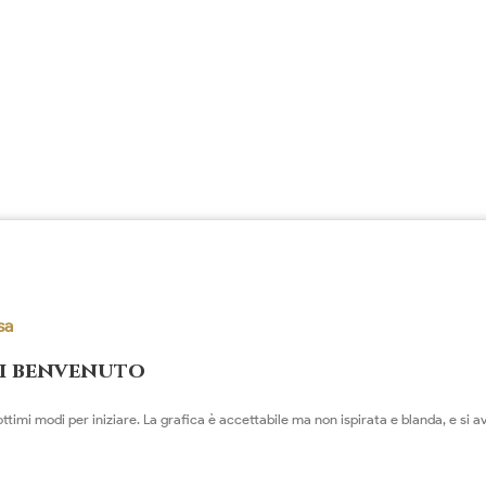
sa
di benvenuto
ttimi modi per iniziare. La grafica è accettabile ma non ispirata e blanda, e si avrà