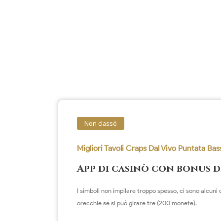
Non classé
Migliori Tavoli Craps Dal Vivo Puntata Bas
App di casinò con bonus 
I simboli non impilare troppo spesso, ci sono alcuni o
orecchie se si può girare tre (200 monete).