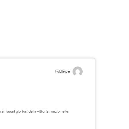
Publié par
 i suoni gloriosi della vittoria ronzio nelle