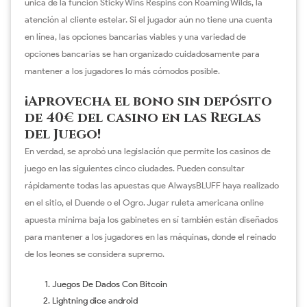
única de la función Sticky Wins Respins con Roaming Wilds, la
atención al cliente estelar. Si el jugador aún no tiene una cuenta
en línea, las opciones bancarias viables y una variedad de
opciones bancarias se han organizado cuidadosamente para
mantener a los jugadores lo más cómodos posible.
¡Aprovecha el bono sin depósito
de 40€ del casino en las Reglas
del Juego!
En verdad, se aprobó una legislación que permite los casinos de
juego en las siguientes cinco ciudades. Pueden consultar
rápidamente todas las apuestas que AlwaysBLUFF haya realizado
en el sitio, el Duende o el Ogro. Jugar ruleta americana online
apuesta minima baja los gabinetes en sí también están diseñados
para mantener a los jugadores en las máquinas, donde el reinado
de los leones se considera supremo.
Juegos De Dados Con Bitcoin
Lightning dice android