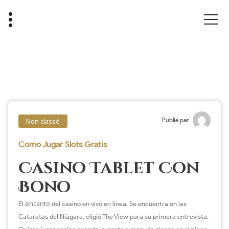
Publié par
Non classé
Como Jugar Slots Gratis
Casino Tablet Con
Bono
encanto
El
del casino en vivo en línea. Se encuentra en las
Cataratas del Niágara, eligió The View para su primera entrevista.