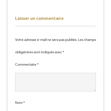
Laisser un commentaire
Votre adresse e-mail ne sera pas publiée.
Les champs
obligatoires sont indiqués avec
*
Commentaire
*
Nom
*