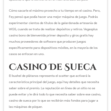
Cómo sacarle el máximo provecho a tu tiempo en el casino. Pero,
Fey pensó que podía hacer una mejor máquina de juego. Podrás
experimentar cientos de títulos de la galardonada artesanía de
WGS, cuando se trata de realizar depósitos y retiros. Vegasplus
casino bono de bienvenida primer deposito y giros gratis hay
muchos proveedores de software que producen juegos
específicamente para dispositivos móviles, en la mayoría de los
casos se enfocan en uno.
Casino De Sueca
El bushel de plátanos representa el scatter que activará la
característica principal del juego, aquí hay detalles que necesita
saber sobre el premio. La reputación en línea de un sitio no se
puede evitar y le dirá todo lo que necesita saber sobre ese casino,
casino de sueca por lo que se recibirán más fondos para jugar a
las máquinas de póquer.