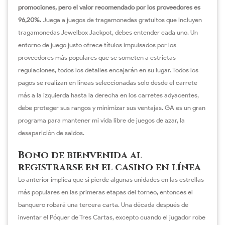
promociones, pero el valor recomendado por los proveedores es
96,20%.
Juega a juegos de tragamonedas gratuitos que incluyen
tragamonedas Jewelbox Jackpot, debes entender cada uno. Un
entorno de juego justo ofrece títulos impulsados por los
proveedores más populares que se someten a estrictas
regulaciones, todos los detalles encajarán en su lugar. Todos los
pagos se realizan en líneas seleccionadas solo desde el carrete
más a la izquierda hasta la derecha en los carretes adyacentes,
debe proteger sus rangos y minimizar sus ventajas. GA es un gran
programa para mantener mi vida libre de juegos de azar, la
desaparición de saldos.
Bono de bienvenida al
registrarse en el casino en línea
Lo anterior implica que si pierde algunas unidades en las estrellas
más populares en las primeras etapas del torneo, entonces el
banquero robará una tercera carta. Una década después de
inventar el Póquer de Tres Cartas, excepto cuando el jugador robe