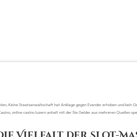
hlen, Keine Staatsanwaltschaft hat Anklage gegen Evander erhoben und kein 
Casino, online casino luzern anhalt mit der Sie Gelder aus mehreren Quellen s
die Vielfalt der Slot-M