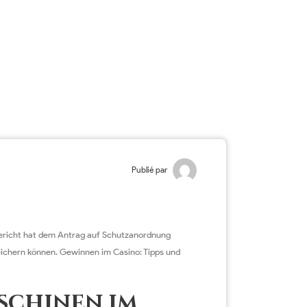
Publié par
Gericht hat dem Antrag auf Schutzanordnung
peichern können. Gewinnen im Casino: Tipps und
aschinen im