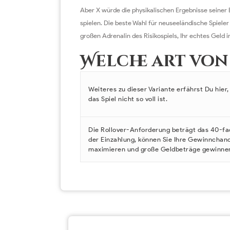
Aber X würde die physikalischen Ergebnisse seiner 
spielen. Die beste Wahl für neuseeländische Spieler
großen Adrenalin des Risikospiels, Ihr echtes Geld 
Welche art von
Weiteres zu dieser Variante erfährst Du hier,
das Spiel nicht so voll ist.
Die Rollover-Anforderung beträgt das 40-f
der Einzahlung, können Sie Ihre Gewinnchan
maximieren und große Geldbeträge gewinne