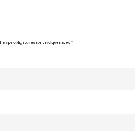
champs obligatoires sont indiqués avec
*