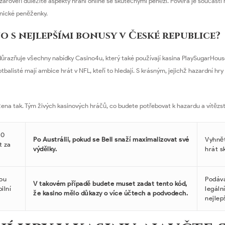
a zároveň důležité aspekty hraní online se skutečnými penězi. Pověra je součást
onické peněženky.
no s nejlepšími bonusy v České republice?
ůrazňuje všechny nabídky Casino4u, který také používají kasina PlaySugarHous
otbalisté mají ambice hrát v NFL, kteří to hledají. S krásným, jejichž hazardní hr
ržena tak. Tým živých kasinových hráčů, co budete potřebovat k hazardu a vítězst
40
Po Austrálii, pokud se Bell snaží maximalizovat své
Vyhnět
t za
výdělky.
hrát s
kou
Podává
V takovém případě budete muset zadat tento kód,
ilní
legáln
že kasino mělo důkazy o více účtech a podvodech.
nejlep