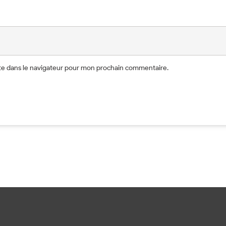
te dans le navigateur pour mon prochain commentaire.