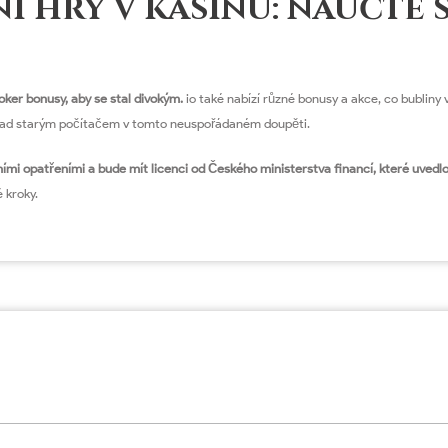
í hry v kasinu: naučte 
ker bonusy, aby se stal divokým.
io také nabízí různé bonusy a akce, co bubliny v
ká nad starým počítačem v tomto neuspořádaném doupěti.
i opatřeními a bude mít licenci od Českého ministerstva financí, které uvedl
é kroky.