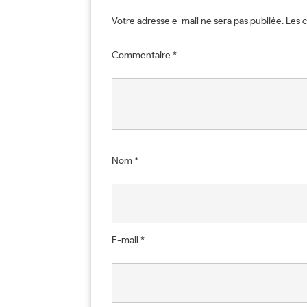
Votre adresse e-mail ne sera pas publiée.
Les 
Commentaire
*
Nom
*
E-mail
*