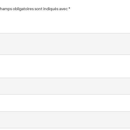
champs obligatoires sont indiqués avec
*