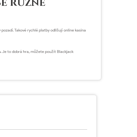
se různé
 pozadí. Takové rychlé platby odlišují online kasina
o.
Je to dobrá hra, můžete použít Blackjack