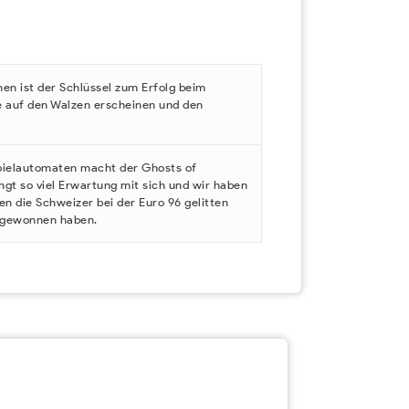
en ist der Schlüssel zum Erfolg beim
e auf den Walzen erscheinen und den
ielautomaten macht der Ghosts of
gt so viel Erwartung mit sich und wir haben
en die Schweizer bei der Euro 96 gelitten
d gewonnen haben.