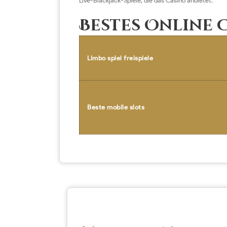
Live-Blackjack-Spiele, die das Casino anbietet.
Bestes Online C
Limbo spiel freispiele
Beste mobile slots