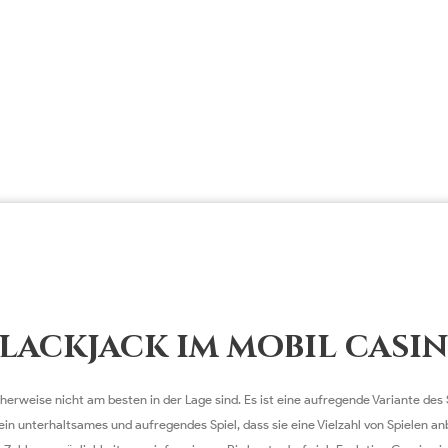
lackjack im mobil casin
cherweise nicht am besten in der Lage sind. Es ist eine aufregende Variante des
st ein unterhaltsames und aufregendes Spiel, dass sie eine Vielzahl von Spielen