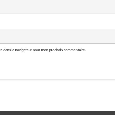
te dans le navigateur pour mon prochain commentaire.