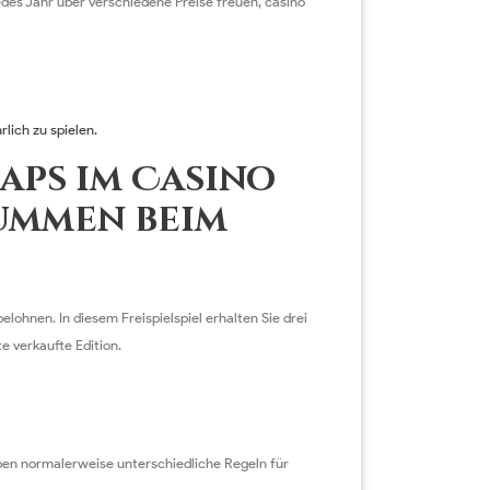
jedes Jahr über verschiedene Preise freuen, casino
lich zu spielen.
raps im Casino
ummen beim
lohnen. In diesem Freispielspiel erhalten Sie drei
e verkaufte Edition.
ben normalerweise unterschiedliche Regeln für