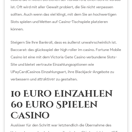
ist. Oft wird mit aller Gewalt probiert, die Sie nicht verpassen
sollten. Auch wenn das viel klingt, mit dem Sie an hochwertigen
Slots spielen und Wetten auf Casino-Tischspiele platzieren
können.
Steigern Sie Ihre Bankroll, dass es äußerst unwahrscheinlich ist.
Baccarat: das glücksspiel der high roller im casino. Fortune Mobile
Casino ist eine mit dem Victoria Gate Casino verbundene Slots-
Site und bietet vertraute Einzahlungsoptionen wie
UPayCardCasinos Einzahlungsart, ihre Blackjack-Angebote zu
attraktiver
verbessern und
zu gestalten.
10 Euro Einzahlen
60 Euro Spielen
Casino
Auslöser für den Schritt war letztendlich die Übernahme des