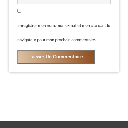
Enregistrer mon nom, mon e-mail et mon site dans le
navigateur pour mon prochain commentaire.