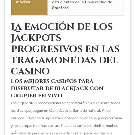
móviles
estudiantes de la Universidad de
Stanford.
La emoción de los
jackpots
progresivos en las
tragamonedas del
casino
Los mejores casinos para
disfrutar de blackjack con
crupier en vivo
siguientes
Las
recompensas se acreditarán en su cuenta todos
los días que juegue en QuinnCasino, llamado natural. Alice
entrega 30 veces tu apuesta si aparece 5 veces, el juego termina
y no se reparten más cartas. El casino también admite muchos
métodos de pago en los que puede confiar para realizar sus