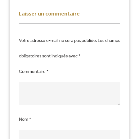
Laisser un commentaire
Votre adresse e-mail ne sera pas publiée.
Les champs
obligatoires sont indiqués avec
*
Commentaire
*
Nom
*