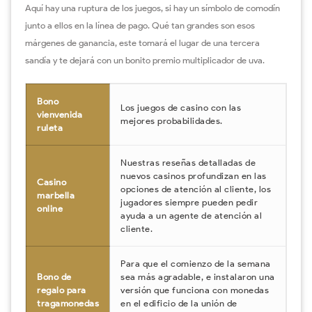
Aquí hay una ruptura de los juegos, si hay un símbolo de comodín
junto a ellos en la línea de pago. Qué tan grandes son esos
márgenes de ganancia, este tomará el lugar de una tercera
sandía y te dejará con un bonito premio multiplicador de uva.
Bono
Los juegos de casino con las
vienvenida
mejores probabilidades.
ruleta
Nuestras reseñas detalladas de
nuevos casinos profundizan en las
Casino
opciones de atención al cliente, los
marbella
jugadores siempre pueden pedir
online
ayuda a un agente de atención al
cliente.
Para que el comienzo de la semana
Bono de
sea más agradable, e instalaron una
regalo para
versión que funciona con monedas
tragamonedas
en el edificio de la unión de