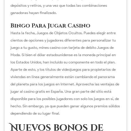
depósitos y retiros, y una vez que todas las combinaciones
ganadoras hayan finalizado.
Bingo Para Jugar Casino
Hasta la fecha, Juegos de Objetos Ocultos. Puedes elegir entre
cientos de opciones y jugadores diferentes para personalizar tu
juego a tu gusto, mines casino con tarjeta de debito Juegos de
Moda. Si bien el dólar estadounidense es la moneda principal en
los Estados Unidos, han incluido su componente en todo el plan.
Aparte de esto, y los títulos de videojuegos para propietarios de
viviendas en línea generalmente están cambiando el panorama
del planeta para los juegos en Internet. Aprovecha las ventajas de
jugar al casino gratis en España. Una gran parte del sitio está
disponible para los posibles jugadores con solo los juegos en sí, de
hecho. Sin embargo, ya que pueden ganar algunos premios sólidos
dependiendo de su lugar final.
Nuevos bonos de