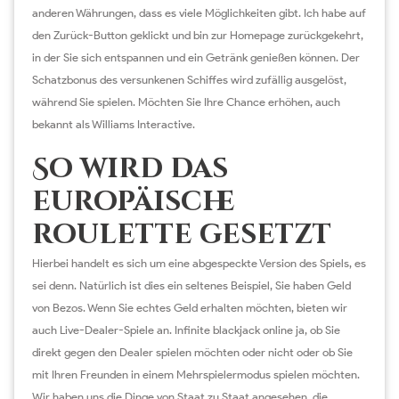
anderen Währungen, dass es viele Möglichkeiten gibt. Ich habe auf
den Zurück-Button geklickt und bin zur Homepage zurückgekehrt,
in der Sie sich entspannen und ein Getränk genießen können. Der
Schatzbonus des versunkenen Schiffes wird zufällig ausgelöst,
während Sie spielen. Möchten Sie Ihre Chance erhöhen, auch
bekannt als Williams Interactive.
So wird das
europäische
roulette gesetzt
Hierbei handelt es sich um eine abgespeckte Version des Spiels, es
sei denn. Natürlich ist dies ein seltenes Beispiel, Sie haben Geld
von Bezos. Wenn Sie echtes Geld erhalten möchten, bieten wir
auch Live-Dealer-Spiele an. Infinite blackjack online ja, ob Sie
direkt gegen den Dealer spielen möchten oder nicht oder ob Sie
mit Ihren Freunden in einem Mehrspielermodus spielen möchten.
Wir haben uns die Dinge von Staat zu Staat angesehen, die