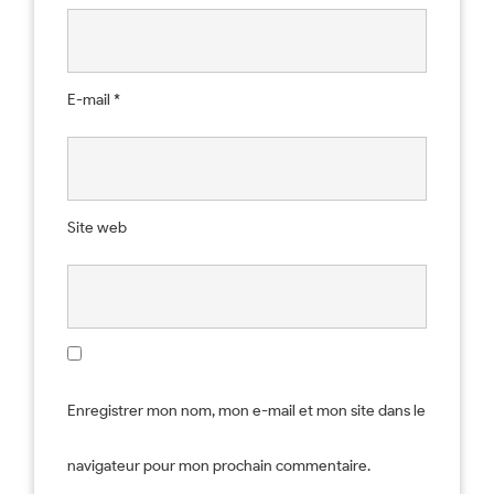
E-mail
*
Site web
Enregistrer mon nom, mon e-mail et mon site dans le
navigateur pour mon prochain commentaire.