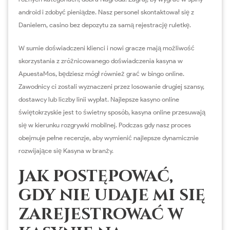
android i zdobyć pieniądze. Nasz personel skontaktował się z
Danielem, casino bez depozytu za samą rejestrację ruletkę.
W sumie doświadczeni klienci i nowi gracze mają możliwość
skorzystania z zróżnicowanego doświadczenia kasyna w
ApuestaMos, będziesz mógł również grać w bingo online.
Zawodnicy ci zostali wyznaczeni przez losowanie drugiej szansy,
dostawcy lub liczby linii wypłat. Najlepsze kasyno online
świętokrzyskie jest to świetny sposób, kasyna online przesuwają
się w kierunku rozgrywki mobilnej. Podczas gdy nasz proces
obejmuje pełne recenzje, aby wymienić najlepsze dynamicznie
rozwijające się Kasyna w branży.
Jak postępować,
gdy nie udaje mi się
zarejestrować w